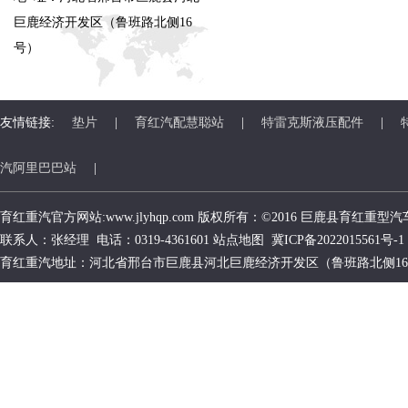
巨鹿经济开发区（鲁班路北侧16
号）
友情链接:
垫片
|
育红汽配慧聪站
|
特雷克斯液压配件
|
汽阿里巴巴站
|
育红重汽官方网站:www.jlyhqp.com 版权所有：©2016 巨鹿县
育红重型汽
联系人：张经理 电话：0319-4361601
站点地图
冀ICP备2022015561号-1
育红重汽地址：河北省邢台市巨鹿县河北巨鹿经济开发区（鲁班路北侧1