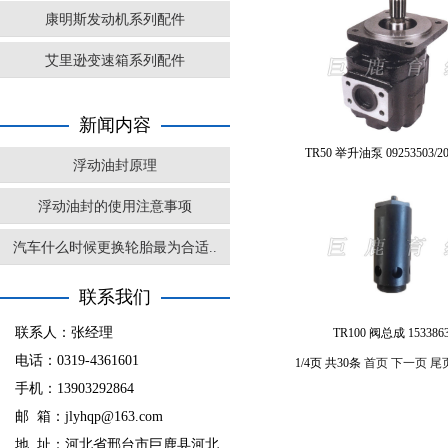
康明斯发动机系列配件
艾里逊变速箱系列配件
新闻内容
TR50 举升油泵 09253503/20
浮动油封原理
浮动油封的使用注意事项
汽车什么时候更换轮胎最为合适..
联系我们
联系人：张经理
TR100 阀总成 153386
电话：0319-4361601
1/4页 共30条
首页
下一页
尾
手机：13903292864
邮 箱：jlyhqp@163.com
地 址：河北省邢台市巨鹿县河北